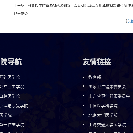
上一条：齐鲁医学院举办Med-X创新工程系列活动—医用柔软材料与传感技
已是尾条
【
关
学院导航
友情链接
基础医学院
教育部
公共卫生学院
国家卫生健康委员会
口腔医学院
山东省卫生健康委员会
护理与康复学院
中国医学科学院
药学院
北京大学医学部
第一临床学院
上海交通大学医学院