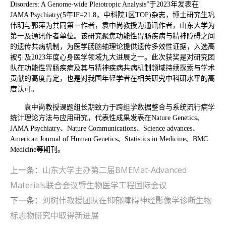
Disorders: A Genome-wide Pleiotropic Analysis”于2023年发表在
JAMA Psychiatry(5年IF=21.8，中科院1区TOP)杂志，博士研究生巩
伟明与郭萍为共同第一作者，袁中尚教授为通讯作者，山东大学为
第一及通讯作者单位。该研究聚焦功能性胃肠疾病与精神障碍之间
的遗传共病机制，为医学肠脑轴理论提供遗传多效性证据，入选高
被引及2023年度心身医学领域九大进展之一。此次获奖是对研究团
队在功能性胃肠疾病及其与精神疾病共病机制领域持续探索与学术
贡献的高度肯定，也是对我国年轻学者在相关研究中科研水平的高
度认可。
袁中尚教授课题组长期致力于跨组学数据整合与系统流行病学
统计理论方法与应用研究，代表性成果发表在Nature Genetics、
JAMA Psychiatry、Nature Communications、Science advances、
American Journal of Human Genetics、Statistics in Medicine、BMC
Medicine等期刊。
上一条：
山东大学主办第二届BMEMat-Advanced
Materials联合会议暨生物医学工程国际会议
下一条：
刘树伟教授团队在抑郁障碍神经影像学诊断生物
标志物研究中取得新进展