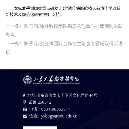
本标准得到国家重点研发计划“遗传病胚胎植入前遗传学诊断
新技术及规范化研究”项目支持。
上一条：
陈玉国/徐峰教授团队揭示急危重心血管病防治新
靶点
下一条：
陈子江/娄红祥团队合作在生殖衰老领域取得新进
展
地址:山东省济南市历下区文化西路44号
邮编:250012
电话：0531-88363911
信箱：yxbbgs@sdu.edu.cn