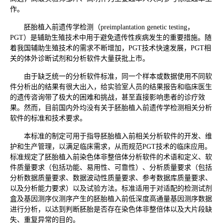
作。
胚胎植入前遗传学检测（preimplantation genetic testing，
PGT）是辅助生殖技术中用于避免遗传性疾病发生的重要措施。随
着我国辅助生殖技术的需求不断增加，PGT技术快速发展，PGT相
关的体外诊断试剂和分析软件大量获批上市。
由于缺乏统一的分析软件标准，同一个样本或数据使用不同软
件分析出的结果有很大出入，给实验室人员的结果报告和临床医生
的遗传咨询带了极大的困难和挑战，甚至直接影响患者的诊疗效
果。然而，目前国内外均没有关于胚胎植入前遗传学检测相关分析
软件的标准和技术要求。
本标准的制定可用于指导胚胎植入前相关分析软件的开发、维
护和生产管理，以满足临床需求，从而规范PGT技术的临床应用。
标准规定了胚胎植入前染色体非整倍体分析软件的术语和定义、软
件质量要求（包括功能、易用性、可靠性）、分析质量要求（包括
分析数据质量要求、数据波动性质量要求、参考数据库质量要求、
以及分析能力要求）以及试验方法。标准适用于对适配的检测试剂
盒及基因测序仪测序产生的胚胎植入前低深度高通量基因测序数据
进行分析，以达到判断胚胎是否存在染色体非整倍体以及大片段缺
失、重复异常的目的。