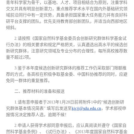
青年科学家为骨干，以基地、人才、项目相结合为原则，注重学科
交叉并具有明显创新潜力，重点推荐学术水平在国内外基础研究领
域前沿同行中有一定优势，具备承担国家重大任务能力并有良好科
研平台支撑的团队。优先支持教育部创新团队，并适当向西部地区
倾斜。
2.请按照《国家自然科学基金委员会创新研究群体科学基金试
行办法》的相关要求和规定严格把关，认真遴选出高水平的候选创
新研究群体，注意研究领域及专业分布的合理性，每所高校推荐数
量不超过2项。
3.鉴于本年度候选创新研究群体的推荐工作仍采取部门限额推
荐的方式，各高校在积极争取基金委、中国科协推荐的同时，应避
免同一群体的重复推荐。
二、推荐材料的准备和报送
1.请有意申报者于2013年1月28日前将附件1中的“候选创新研
究群体基本情况简表” 填写后发送至
kjcjj@sdu.edu.cn
，学术部视申
报情况决定推荐人选，逾期不候！
2.申请人获得学术部同意申报后，应认真阅读并遵守《国家自
然科学基金条例》、《试行办法》、《2013年度国家自然科学基金