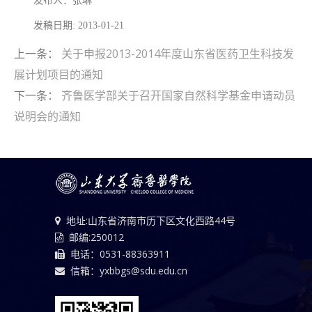
发布人：张琳
发稿日期: 2013-01-21
上一条：
关于申报2013-2014年度山东省医药卫生科技发
展计划项目的通知
下一条：
齐鲁医学部关于召开国家自然科学基金申请动员
说明会的通知
地址:山东省济南市历下区文化西路44号
邮编:250012
电话：0531-88363911
信箱：yxbbgs@sdu.edu.cn