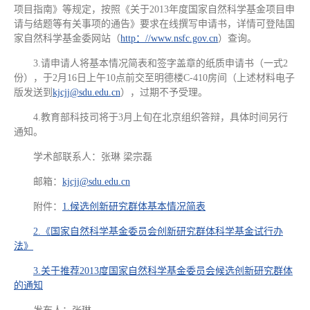
项目指南》等规定，按照《关于2013年度国家自然科学基金项目申
请与结题等有关事项的通告》要求在线撰写申请书，详情可登陆国
家自然科学基金委网站（
http：//www.nsfc.gov.cn
）查询。
3.请申请人将基本情况简表和签字盖章的纸质申请书（一式2
份），于2月16日上午10点前交至明德楼C-410房间（上述材料电子
版发送到
kjcjj@sdu.edu.cn
），过期不予受理。
4.教育部科技司将于3月上旬在北京组织答辩，具体时间另行
通知。
学术部联系人：张琳 梁宗磊
邮箱：
kjcjj@sdu.edu.cn
附件：
1.候选创新研究群体基本情况简表
2.《国家自然科学基金委员会创新研究群体科学基金试行办
法》
3.关于推荐2013度国家自然科学基金委员会候选创新研究群体
的通知