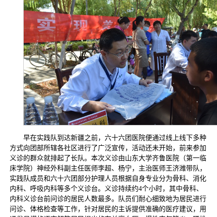
早在实践队到达新疆之前，六十六团医院便通过线上线下多种
方式向团部所辖各社区进行了广泛宣传，活动还未开始，前来参加
义诊的群众就排起了长队。本次义诊由山东大学齐鲁医院（第一临
床学院）神经外科副主任医师李超、杨宁，主治医师王济潍带队，
实践队成员和六十六团部分护理人员根据自身专业分为骨科、消化
内科、呼吸内科等多个义诊台。义诊持续约4个小时，其中骨科、
内科义诊台前问诊的居民人数最多。队员们耐心细致地为居民进行
问诊、体格检查等工作，针对居民的主诉提供准确的医疗建议，用