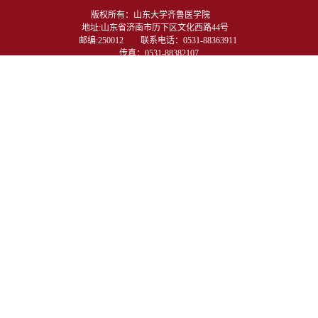
版权所有：山东大学齐鲁医学院　　
地址:山东省济南市历下区文化西路44号　
邮编:250012　　联系电话：0531-88363911 
传真：0531-88382107