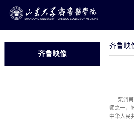
齐鲁映
齐鲁映像
栾调甫
师之一，
中华人民