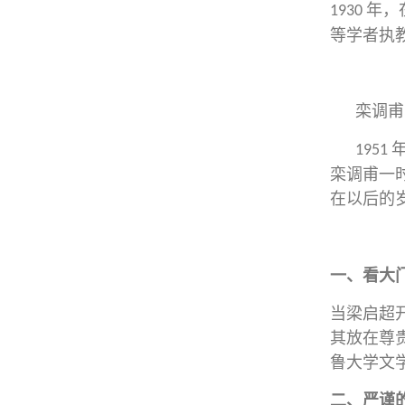
年，
1930
等学者执
栾调甫
1951
栾调甫一
在以后的
一、看大门
当梁启超
其放在尊
鲁大学文
二、严谨