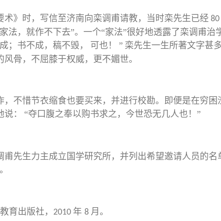
要术》时，写信至济南向栾调甫请教，当时栾先生已经
8
家法，就作不下去”。一个“家法”很好地透露了栾调甫治
可成；书不成，稿不毁，
可也！
”
栾先生一生所著文字甚
的风骨，不屈膝于权威，更不媚世。
作，不惜节衣缩食也要买来，并进行校勘。即便是在穷困
地说：
“夺口腹之奉以购书求之，今世恐无几人也！”
调甫先生力主成立国学研究所，并列出希望邀请人员的名
。
教育出版社，
年
月。
2010
8