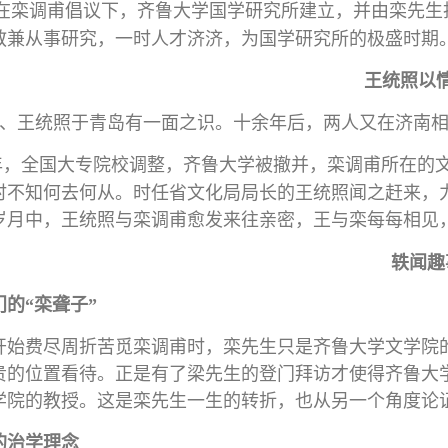
在栾调甫倡议下，齐鲁大学国学研究所建立，并由栾先生
教兼从事研究，一时人才济济，为国学研究所的极盛时期
王统照以
、王统照于青岛有一面之识。十余年后，两人又在济南
年，全国大专院校调整，齐鲁大学被撤并，栾调甫
所在的
时不知何去何从。时任省文化局局长的王统照闻之赶来，
岁月中，王统照与栾调甫愈发来往亲密，王与栾每每相见
轶闻趣
的“栾聋子”
开始费尽周折苦觅栾调甫时，栾先生只是齐鲁大学文学院
贵的位置看待。正是有了梁先生的登门拜访才使得齐鲁大
学院的教授。这是栾先生一生的转折，也从另一个角度论证
的治学理念