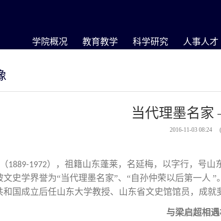
学院概况
教育教学
科学研究
人事人才
像
当代理墨名家 
2016-11-03 08:24
（
），祖籍山东蓬莱，名延梅，
以字行，号山
1889-1972
被文史学界誉为“当代理墨名家”、“自孙仲荣以后第一人
共和国成立后任山东大学教授、山东省文史馆馆员，成就
与梁启超相遇