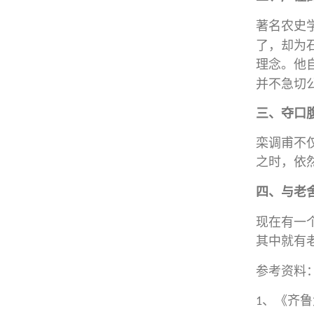
著名农史
了，却为
理念。他
并不急切
三、夺口
栾调甫不
之时，依
四、与老
现在有一
其中就有
参考资料
、《齐鲁
1