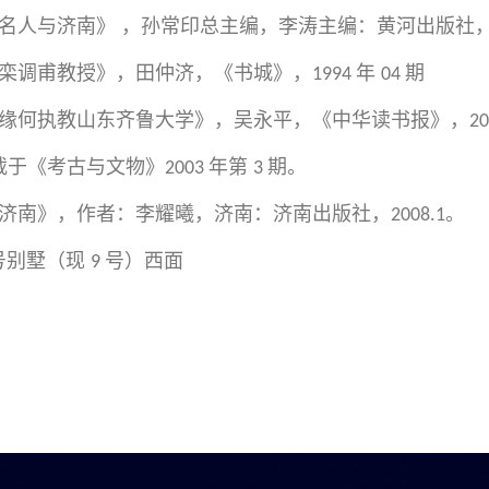
名人与济南》 ，孙常印总主编，李涛主编：黄河出版社
栾调甫教授》，田仲济，《书城》，
年
期
1994
04
缘何执教山东齐鲁大学》，吴永平，《中华读书报》，
20
载于《考古与文物》
年第
期。
2003
3
济南》，作者：李耀曦，济南：济南出版社，
。
2008.1
号别墅（现
号）西面
9