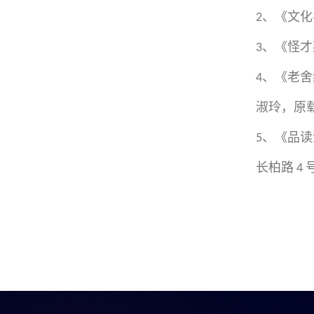
、《文化
2
、《怪才
3
、《老舍
4
淑玲，原
、《品读
5
长柏路
4