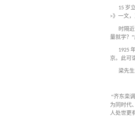
岁
15
》一文，
>
时隔近
量就学？”
1925
京。此可
梁先生
“齐东栾
为同时代
人处世更