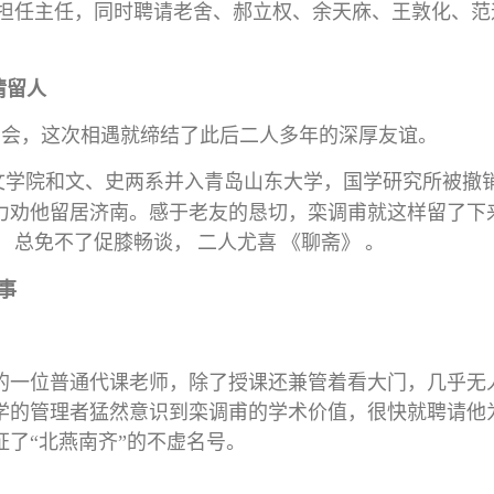
担任主任，
同时聘请老舍、郝立权、余天庥、王敦化、范
。
情留人
相会，这次相遇就缔结了此后二人多年的深厚友谊。
文学院和文、史两系并入青岛山东大学，国学研究所被撤
力
劝他留居济南。感于老友的恳切，栾调甫就这样留了下
，
总免不了促膝畅谈，
二人尤喜
《聊斋》
。
事
的一位普通代课老师，除了授课还兼管着看大门，几乎无
学的管理者猛然意识到栾调甫的学术价值，很快就聘请他
了“北燕南齐”的不虚名号。