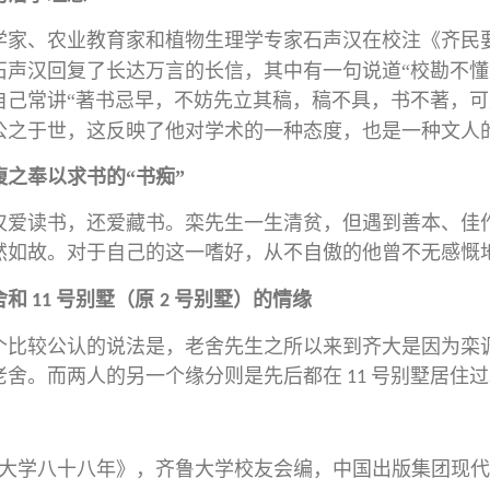
学家、农业教育家和植物生理学专家石声汉在校注《齐民
石声汉回复了长达万言的长信，其中有一句说道“校勘不
懂
自己常讲“著书忌早，不妨先立其稿，稿不具，书不著，
公之于世，这反映了他对学术的一种态度，也是一种文人
腹之奉以求书的“书痴”
仅爱读书，还爱藏书。栾先生一生清贫，但遇到善本、佳
然如故。对于自己的这一嗜好，从不自傲的他曾不无感慨
舍和
号别墅（原
号别墅）的情缘
11
2
个比较公认的说法是，老舍先生之所以来到齐大是因为栾
老舍。而两人的另一个缘分则是先后都在
号别墅居住过
11
：
大学八十八年》，齐鲁大学校友会编，中国出版集团现代