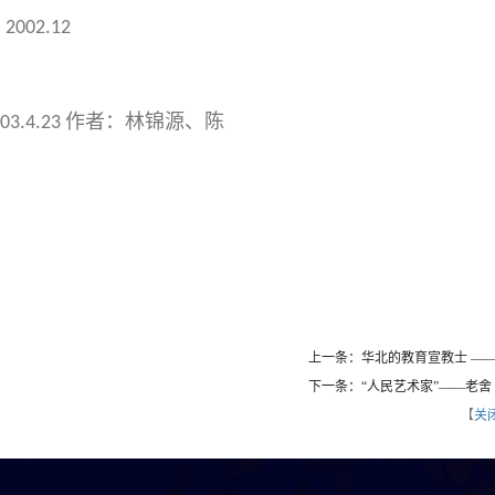
，
2002.12
作者：林锦源、陈
03.4.23
上一条：华北的教育宣教士 ——
下一条：“人民艺术家”——老舍
【
关