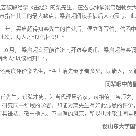
立志破解绝学《墨经》的栾先生，在潜心拜读梁启超耗费
直指出其间的最大缺点，
梁启超阅读手稿后大为震惊。此
三年，梁启超得知栾先生的住处后，便立即写信，信函中
此次，两人乃“以信相识！”
年
月， 梁启超专程前往济南拜访栾调甫。
梁启超与栾
10
谓两人“以谈相知！”。
还高度评价栾先生，“今世治先秦学者多矣，既能入，又
同辈眼中的
调甫先生，识弘才隽，为当代理墨名家，苟相值，务师之
、研究同一领域的学者，却能对栾先生有如此诚恳的评价
有其谦恭、敬重他人、不自倨的风范，所以也才能让同辈
创山东大学国