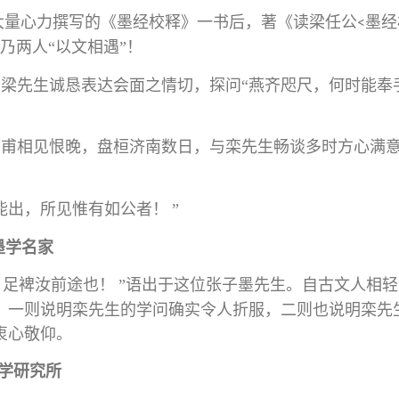
大量心力撰写的《墨经校释》一书
后，
著
《读梁任公
墨经
<
乃两人“以文相遇”！
梁先生诚恳表达会面之情切，探问“燕齐咫尺，何时能奉
调甫相见恨晚，盘桓济南数日，与栾先生畅谈多时方心满
能出，所见惟有如公者！
”
墨学名家
，足裨汝前途也！
”语出于这位张子墨先生。自古文人相轻
，一则说明栾先生的学问确实令人折服，二则也说明栾先
衷心敬仰。
学研究所