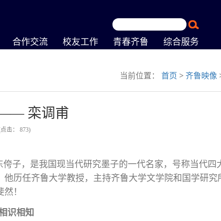
合作交流
校友工作
青春齐鲁
综合服务
当前位置：
首页
>
齐鲁映像
—— 栾调甫
(点击：
873
)
东侉子，是我国现当代研究墨子的一代名家，号称当代四
”。他历任齐鲁大学教授，主持齐鲁大学文学院和国学研究
斐然！
相识相知